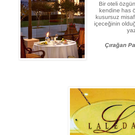
Bir oteli özgü
kendine has öz
kusursuz misafir
içeceğinin oldu
yaz
Çırağan Pa