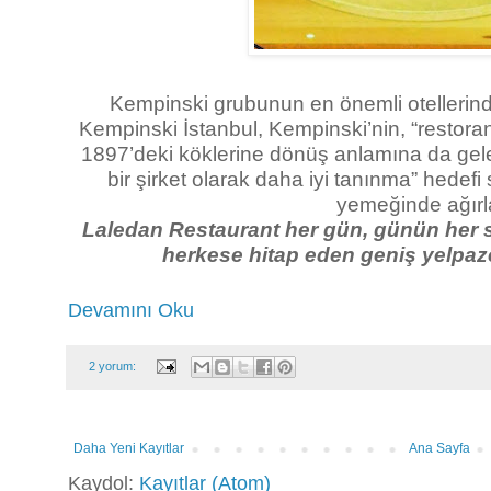
Kempinski grubunun en önemli otellerind
Kempinski İstanbul, Kempinski’nin, “restoranc
1897’deki köklerine dönüş anlamına da gel
bir şirket olarak daha iyi tanınma” hedef
yemeğinde ağırl
Laledan Restaurant her gün, günün her sa
herkese hitap eden geniş yelpaze
Devamını Oku
2 yorum:
Daha Yeni Kayıtlar
Ana Sayfa
Kaydol:
Kayıtlar (Atom)