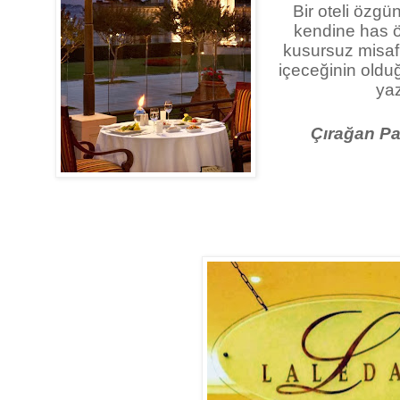
Bir oteli özgü
kendine has öz
kusursuz misafir
içeceğinin oldu
yaz
Çırağan Pa