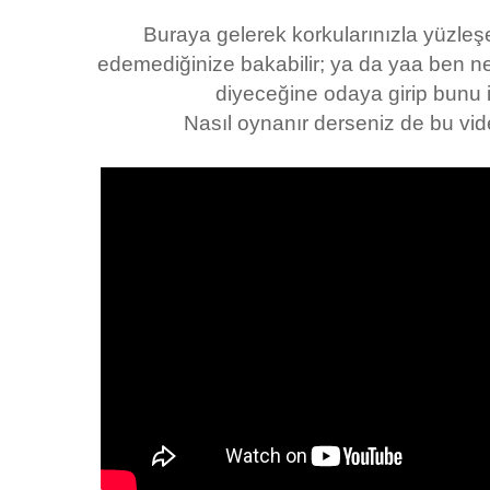
Buraya gelerek korkularınızla yüzleşeb
edemediğinize bakabilir; ya da yaa ben n
diyeceğine odaya girip bunu i
Nasıl oynanır derseniz de bu vide