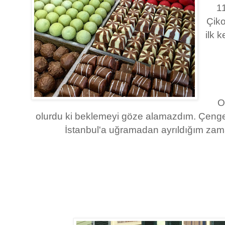
1
Çiko
ilk 
O
olurdu ki beklemeyi göze alamazdım. Çenge
İstanbul'a uğramadan ayrıldığım zam