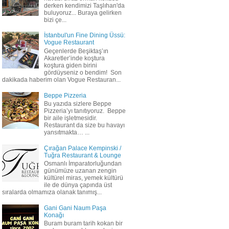
derken kendimizi Taşlıhan'da
buluyoruz... Buraya gelirken
bizi çe...
İstanbul'un Fine Dining Üssü:
Vogue Restaurant
Geçenlerde Beşiktaş’ın
Akaretler’inde koştura
koştura giden birini
gördüyseniz o bendim! Son
dakikada haberim olan Vogue Restauran...
Beppe Pizzeria
Bu yazıda sizlere Beppe
Pizzeria’yı tanıtıyoruz. Beppe
bir aile işletmesidir.
Restaurant da size bu havayı
yansıtmakta… ...
Çırağan Palace Kempinski /
Tuğra Restaurant & Lounge
Osmanlı İmparatorluğundan
günümüze uzanan zengin
kültürel miras, yemek kültürü
ile de dünya çapında üst
sıralarda olmamıza olanak tanımış...
Gani Gani Naum Paşa
Konağı
Buram buram tarih kokan bir