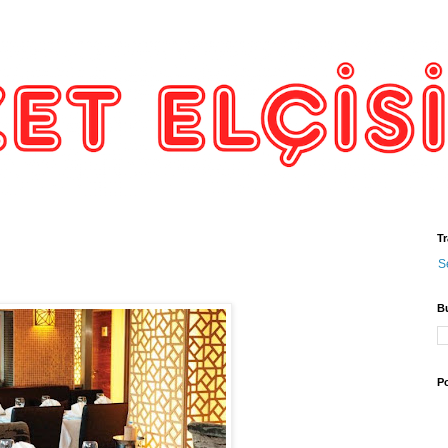
Tr
S
B
Po