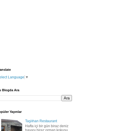
anslate
elect Language
▼
u Blogda Ara
püler Yayınlar
Taşlıhan Restaurant
Hafta içi bir gün biraz deniz
havası biraz orman kokusu