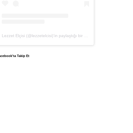
Lezzet Elçisi (@lezzetelcisi)'in paylaştığı bir gönderi
cebook'ta Takip Et