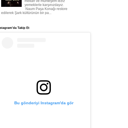
mekan ve muhteşem leziz
yemeklerle karşınızdayız.
Naum Paşa Konağı restore
edilerek Şark kültürünün bir pa...
stagram'da Takip Et
Bu gönderiyi Instagram'da gör