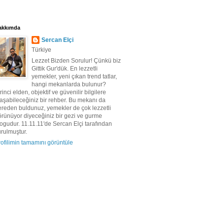
akkımda
Sercan Elçi
Türkiye
Lezzet Bizden Sorulur! Çünkü biz
Gittik Gur'dük. En lezzetli
yemekler, yeni çıkan trend tatlar,
hangi mekanlarda bulunur?
rinci elden, objektif ve güvenilir bilgilere
aşabileceğiniz bir rehber. Bu mekanı da
ereden buldunuz, yemekler de çok lezzetli
örünüyor diyeceğiniz bir gezi ve gurme
ogudur. 11.11.11'de Sercan Elçi tarafından
rulmuştur.
ofilimin tamamını görüntüle