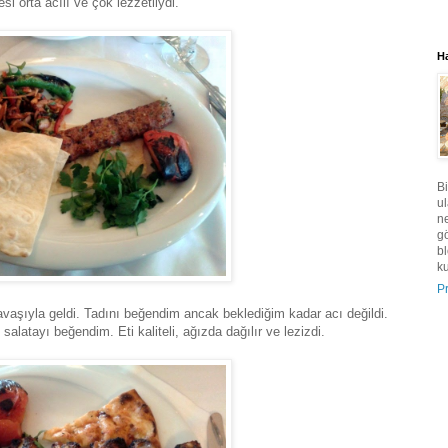
esi orta acılı ve çok lezzetliydi.
H
Bi
ul
n
g
bl
ku
Pr
vaşıyla geldi. Tadını beğendim ancak beklediğim kadar acı değildi.
salatayı beğendim. Eti kaliteli, ağızda dağılır ve lezizdi.