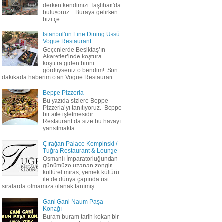
derken kendimizi Taşlıhan'da
buluyoruz... Buraya gelirken
bizi çe...
İstanbul'un Fine Dining Üssü:
Vogue Restaurant
Geçenlerde Beşiktaş’ın
Akaretler’inde koştura
koştura giden birini
gördüyseniz o bendim! Son
dakikada haberim olan Vogue Restauran...
Beppe Pizzeria
Bu yazıda sizlere Beppe
Pizzeria’yı tanıtıyoruz. Beppe
bir aile işletmesidir.
Restaurant da size bu havayı
yansıtmakta… ...
Çırağan Palace Kempinski /
Tuğra Restaurant & Lounge
Osmanlı İmparatorluğundan
günümüze uzanan zengin
kültürel miras, yemek kültürü
ile de dünya çapında üst
sıralarda olmamıza olanak tanımış...
Gani Gani Naum Paşa
Konağı
Buram buram tarih kokan bir