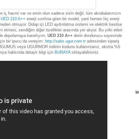
itre iç hacmi var ve emin olun sadece sizin değil, tüm akrabalarınızın
!
UED 210 A++
enerji sınıfına giren bir model, yani hemen hiç enerji
 neden olmuyor. Dolap içi LED aydınlatma sistemi ve elektrik kesilse
tmesi, sevdiğim diğer özellikler arasında yer alıyor. Bu yılki etleri
 ile depolamaya kararlıyım:
UED 210 A++
derin dondurucu sayesinde
çin bir ipucu da vereyim:
http://satis.ugur.com.tr
adresinden sipariş
UGURGUMUS veya UGURMOR indirim kodunu kullanırsanız, ekstra %5
ya hakkında detaylı bilgi için
BURAYA
tıklayabilirsiniz.
İz