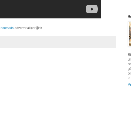
H
r
boomads
advertorial içeriğidir.
Bi
ul
n
g
bl
ku
Pr