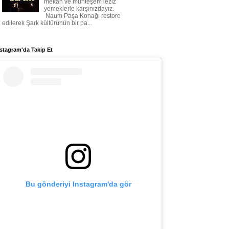
mekan ve muhteşem leziz
yemeklerle karşınızdayız.
Naum Paşa Konağı restore
edilerek Şark kültürünün bir pa...
stagram'da Takip Et
Bu gönderiyi Instagram'da gör