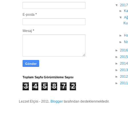
▼
201
►
K
E-posta
*
▼
Ağ
Ku
Mesaj
*
►
Ha
►
N
►
201
►
201
►
201
►
201
►
201
Toplam Sayfa Görüntüleme Sayısı
►
201
3
4
5
8
7
2
Lezzet Elçisi - 2011.
Blogger
tarafından desteklenmektedir.