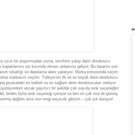
In
ve uzun bir araştırmadan sonra, tercihimi yatay derin dondurucu
ı kapaklarının üst kısımda olması anlamına geliyor. Bu tasarım son
llanım rahatlığı ve depolama alanı yaratıyor. Marka konusunda seçim
tma markasını seçtim. Türkiye’nin ilk ve en büyük derin dondurucu
na piyasadaki en kaliteli ve en sağlam derin dondurucuları üretiyor.
üşünüyordum ancak şaşırtıcı bir şekilde çok sayıda renk seçeneğim
del, birden fazla renk seçeneği içeriyor ve ben en çok mor ile gümüş
 vermiş değilim ama mor rengi seçecek gibiyim – çok şık duruyor!