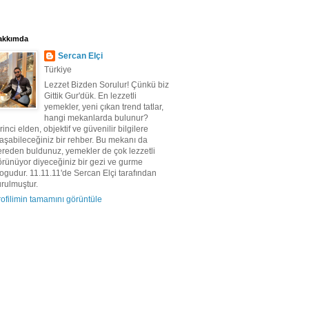
akkımda
Sercan Elçi
Türkiye
Lezzet Bizden Sorulur! Çünkü biz
Gittik Gur'dük. En lezzetli
yemekler, yeni çıkan trend tatlar,
hangi mekanlarda bulunur?
rinci elden, objektif ve güvenilir bilgilere
aşabileceğiniz bir rehber. Bu mekanı da
ereden buldunuz, yemekler de çok lezzetli
örünüyor diyeceğiniz bir gezi ve gurme
ogudur. 11.11.11'de Sercan Elçi tarafından
rulmuştur.
ofilimin tamamını görüntüle