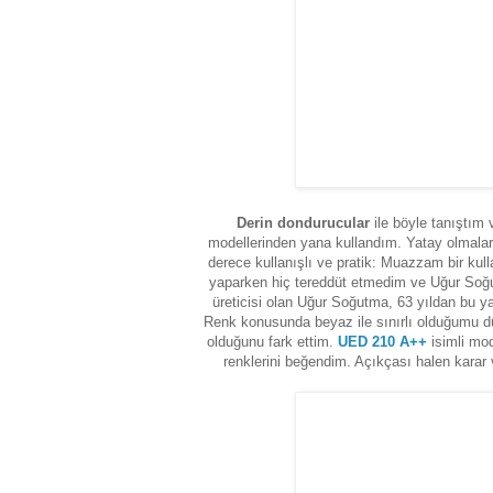
Derin dondurucular
ile böyle tanıştım 
modellerinden yana kullandım. Yatay olmalar
derece kullanışlı ve pratik: Muazzam bir ku
yaparken hiç tereddüt etmedim ve Uğur Soğu
üreticisi olan Uğur Soğutma, 63 yıldan bu ya
Renk konusunda beyaz ile sınırlı olduğumu d
olduğunu fark ettim.
UED 210 A++
isimli mo
renklerini beğendim. Açıkçası halen karar