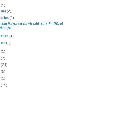
7
(5)
asım
(2)
ustos
(1)
rban Bayramında Alınabilecek En Güzel
Hediye
ziran
(1)
isan
(1)
6
(5)
5
(7)
4
(24)
3
(5)
2
(5)
1
(15)