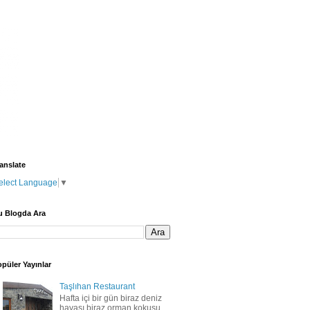
anslate
elect Language
▼
u Blogda Ara
püler Yayınlar
Taşlıhan Restaurant
Hafta içi bir gün biraz deniz
havası biraz orman kokusu