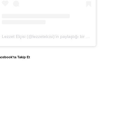
Lezzet Elçisi (@lezzetelcisi)'in paylaştığı bir gönderi
cebook'ta Takip Et