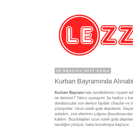
18 Ağustos 2017 Cuma
Kurban Bayramında Alınab
Kurban Bayramı
’nda sevdiklerinizi ziyaret e
ne dersiniz? Yalnız uyarayım; bu hediye o kada
dondurucular son derece faydalı cihazlar ve 
çözüyorlar: Uzun süreli gıda depolama. Geçe
anladım, zira etlerimin çoğunu (bozulmasınl
kaldım. Buzdolapları uzun süreli gıda depolam
tazeliğini yitiriyor, hatta bozulmaya başlıyor.