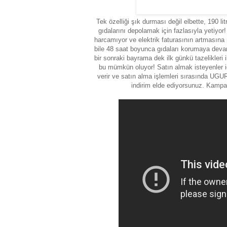
Tek özelliği şık durması değil elbette, 190 l
gıdalarını depolamak için fazlasıyla yetiyor
harcamıyor ve elektrik faturasının artmasına
bile 48 saat boyunca gıdaları korumaya devam e
bir sonraki bayrama dek ilk günkü tazelikleri
bu mümkün oluyor! Satın almak isteyenler i
verir ve satın alma işlemleri sırasında 
indirim elde ediyorsunuz. Kampan